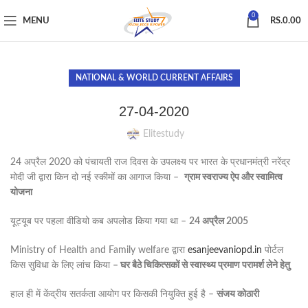
0
MENU
RS.
0.00
NATIONAL & WORLD CURRENT AFFAIRS
27-04-2020
Elitestudy
24 अप्रैल 2020 को पंचायती राज दिवस के उपलक्ष्य पर भारत के प्रधानमंत्री नरेंद्र
मोदी जी द्वारा किन दो नई स्कीमों का आगाज किया –
ग्राम
स्वराज्य
ऐप
और
स्वामित्व
योजना
यूट्यूब पर पहला वीडियो कब अपलोड किया गया था –
24
अप्रैल 2005
Ministry of Health and Family welfare द्वारा
esanjeevaniopd.in
पोर्टल
किस सुविधा के लिए लांच किया
–
घर
बैठे
चिकित्सकों
से
स्वास्थ्य
प्रमाण
परामर्श
लेने
हेतु
हाल ही में केंद्रीय सतर्कता आयोग पर किसकी नियुक्ति हुई है –
संजय
कोठारी