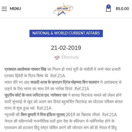
0
MENU
RS.
0.00
NATIONAL & WORLD CURRENT AFFAIRS
21-02-2019
Elitestudy
प्रख्यात आलोचक नामवर सिंह
का निधन हो गयाl यूपी के चंदौली मे जन्मे नंबर हजारी
प्रसाद द्विवेदी के प्रिय शिष्य थेl Ref.21A
भारत दौरे पर आए
सऊदी अरब के क्राउन प्रिंस मोहम्मद बिन सलमान
ने आतंकवाद से
लड़ने के लिए भारत का साथ देने का भरोसा दियाl Ref.21A
सुप्रीम कोर्ट के जज जस्टिस एल. नागेश्वर राव
ने शारदा चिटफंड मामले को लेकर होने
वाली सुनवाई से खुद को अलग कर दियाl बहुचर्चित चिटफंड का घोटाला पश्चिम बंगाल
राज्य से शुरू हुआ थाl Ref.21A
न्यूजर्सी की
किम कुमारी ने मिस इंडिया यूएसए 2019
का खिताब जीताl Ref.21A
नेपाल की दक्षिणपंथी राजनीतिक दलों द्वारा देश के संविधान से धर्मनिरपेक्ष होने के
प्रावधान को हटाकर हिंदू राष्ट्र घोषित करने की जोरदार मांग की हैl नेपाल में हिंदू