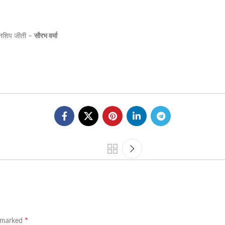
ियनशिप जीती –
सौरभ वर्मा
*
e marked