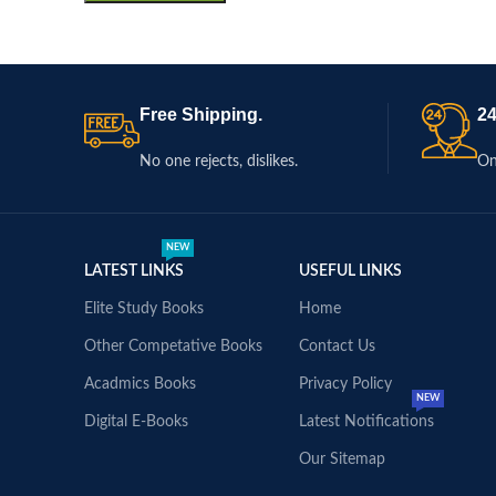
Free Shipping.
24
No one rejects, dislikes.
On
NEW
LATEST LINKS
USEFUL LINKS
Elite Study Books
Home
Other Competative Books
Contact Us
Acadmics Books
Privacy Policy
NEW
Digital E-Books
Latest Notifications
Our Sitemap