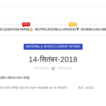
NEW !
NEW !
ED QUESTION PAPER
NOTIFICATIONS & UPDATES
DOWNLOAD AND
NATIONAL & WORLD CURRENT AFFAIRS
14-सितंबर-2018
Posted by
Elitestudy
याधीश
जस्टिस
रंजन
गोगोई
ो जस्टिस रंजन गोगोई भारत के प्रधान न्यायाधीश का पद संभालेंगे I Ref. 14J01