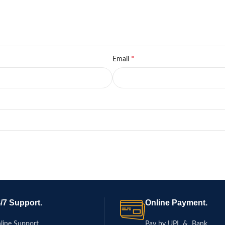
*
Email
/7 Support.
Online Payment.
line Support
Pay by UPI & Bank.