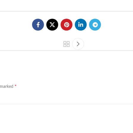
*
e marked