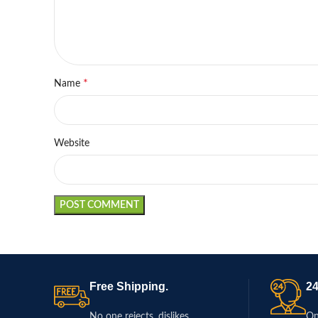
*
Name
Website
Free Shipping.
24
No one rejects, dislikes.
On