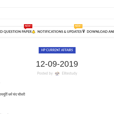
NEW !
NEW !
ED QUESTION PAPER
NOTIFICATIONS & UPDATES
DOWNLOAD AND
HP CURRENT AFFAIRS
12-09-2019
Posted by
Elitestudy
मूर्ति धर्म चंद चौधरी