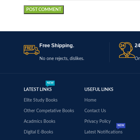
Free Shipping.
24
No one rejects, dislikes.
On
NEW
LATEST LINKS
USEFUL LINKS
Elite Study Books
Home
Other Competative Books
Contact Us
Acadmics Books
Privacy Policy
NEW
Digital E-Books
Latest Notifications