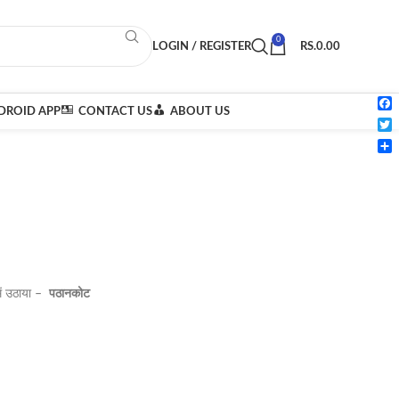
0
LOGIN / REGISTER
RS.
0.00
ROID APP
CONTACT US
ABOUT US
Fac
Twi
Sha
 में उठाया –
पठानकोट