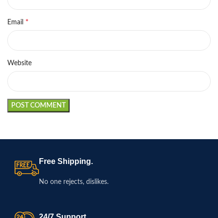
*
Email
Website
Free Shipping.
No one rejects, dislikes.
24/7 Support.