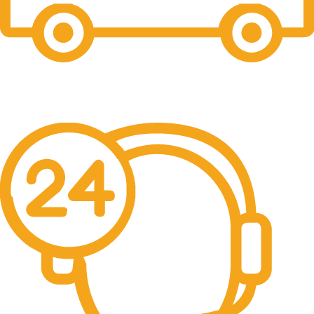
Free Shipping.
No one rejects, dislikes.