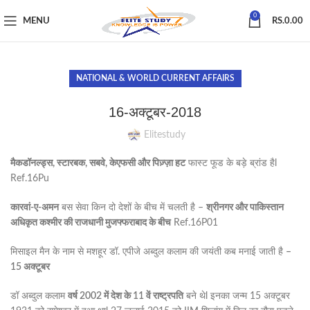
0
MENU
RS.
0.00
NATIONAL & WORLD CURRENT AFFAIRS
16-अक्टूबर-2018
Elitestudy
मैकडॉनल्ड्स, स्टारबक, सबवे, केएफसी और पिज़्ज़ा हट
फास्ट फूड के बड़े ब्रांड हैl
Ref.16Pu
कारवां-ए-अमन
बस सेवा किन दो देशों के बीच में चलती है –
श्रीनगर और पाकिस्तान
अधिकृत कश्मीर की राजधानी मुजफ्फराबाद के बीच
Ref.16P01
मिसाइल मैन के नाम से मशहूर डॉ. एपीजे अब्दुल कलाम की जयंती कब मनाई जाती है
–
15 अक्टूबर
डॉ अब्दुल कलाम
वर्ष 2002 में देश के 11 वें राष्ट्रपति
बने थेl इनका जन्म 15 अक्टूबर