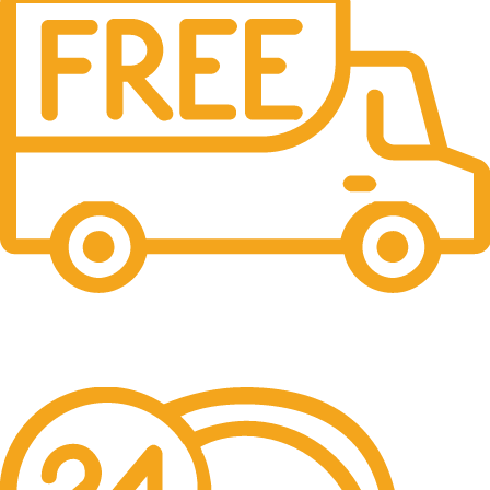
Free Shipping.
No one rejects, dislikes.