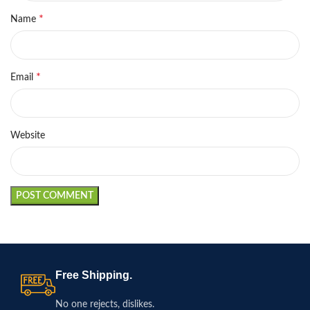
*
Name
*
Email
Website
Free Shipping.
No one rejects, dislikes.