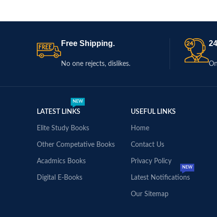
Free Shipping.
24
No one rejects, dislikes.
On
NEW
LATEST LINKS
USEFUL LINKS
Elite Study Books
Home
Other Competative Books
Contact Us
Acadmics Books
Privacy Policy
NEW
Digital E-Books
Latest Notifications
Our Sitemap