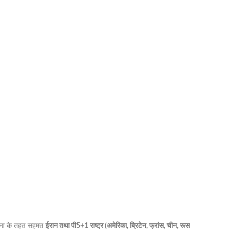
योजना के तहत सहमत
ईरान तथा पी5+1 राष्ट्र (अमेरिका, ब्रिटेन, फ्रांस, चीन, रूस