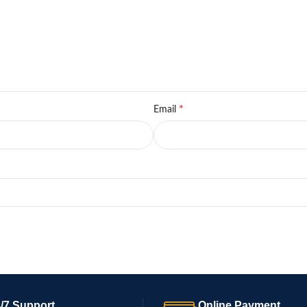
*
Email
/7 Support.
Online Payment.