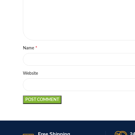
*
Name
Website
Free Shipping.
24