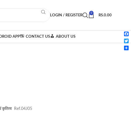
0
LOGIN / REGISTER
RS.
0.00
ROID APP
CONTACT US
ABOUT US
Fac
Twi
Sha
वं कृतित्व
Ref.04J05