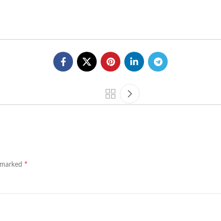
*
e marked