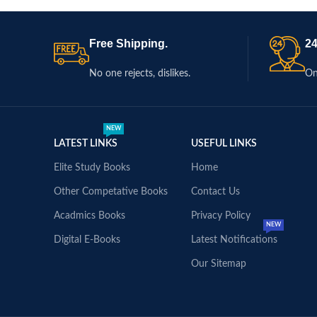
Free Shipping.
24
No one rejects, dislikes.
On
NEW
LATEST LINKS
USEFUL LINKS
Elite Study Books
Home
Other Competative Books
Contact Us
Acadmics Books
Privacy Policy
NEW
Digital E-Books
Latest Notifications
Our Sitemap