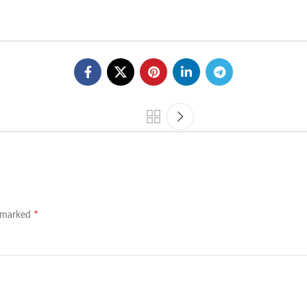
*
e marked