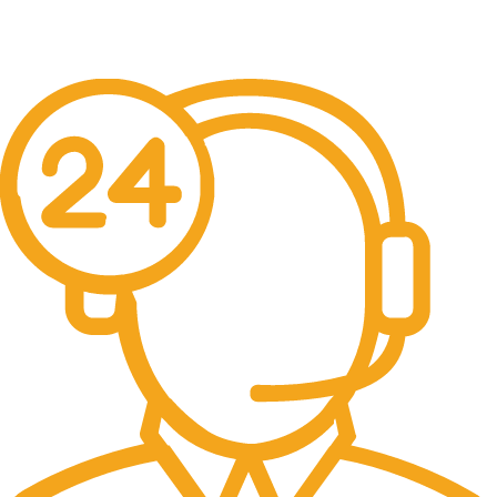
Free Shipping.
No one rejects, dislikes.