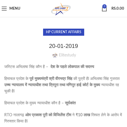
0
MENU
RS.
0.00
HP CURRENT AFFAIRS
20-01-2019
Elitestudy
जस्टिस अभिलाषा सिंह कौन है –
देश
के
पहले
लोकपाल
की
सदस्य
हिमाचल प्रदेश के
पूर्व
मुख्यमंत्री
श्री
वीरभद्र
सिंह
की पुत्री हैl अभिलाषा सिंह गुजरात
उच्च
न्यायालय
में
न्यायाधीश
तथा
त्रिपुरा
तथा
मणिपुर
हाई
कोर्ट
के
मुख्य
न्यायाधीश रह
चुकी हैl
हिमाचल प्रदेश के मुख्य न्यायाधीश कौन है –
सूर्यकांत
RTO नालागढ़
ओम
प्रकाश
पुरी
को
विजिलेंस
टीम
ने
₹10
लाख
रिश्वत लेने के आरोप में
गिरफ्तार किया हैl