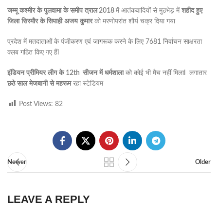
जम्मू
कश्मीर
के
पुलवामा
के
समीप
त्राल
2018
में आतंकवादियों से मुठभेड़ में
शहीद
हुए
जिला
सिरमौर
के
सिपाही
अजय
कुमार
को मरणोपरांत शौर्य चक्र दिया गया
प्रदेश में मतदाताओं के पंजीकरण एवं जागरूक करने के लिए 7681 निर्वाचन साक्षरता
क्लब गठित किए गए हैंl
इंडियन
प्रीमियर
लीग
के
12th
सीजन
में
धर्मशाला
को कोई भी मैच नहीं मिलाl लगातार
छठे
साल
मेजबानी
से
महरूम
रहा स्टेडियम
Post Views:
82
Newer
Older
LEAVE A REPLY