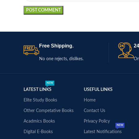
Free Shipping.
24
No one rejects, dislikes.
On
NEW
LATEST LINKS
USEFUL LINKS
Elite Study Books
Home
Other Competative Books
Contact Us
Acadmics Books
Privacy Policy
NEW
Digital E-Books
Latest Notifications