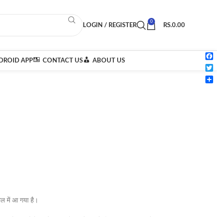
0
LOGIN / REGISTER
RS.
0.00
ROID APP
CONTACT US
ABOUT US
Fac
Twi
Sha
ोल में आ गया है।