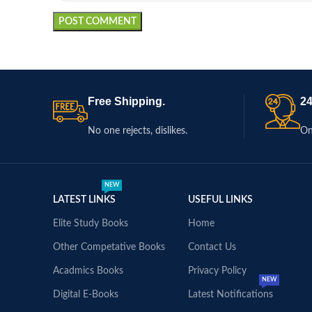
Free Shipping.
24
No one rejects, dislikes.
On
NEW
LATEST LINKS
USEFUL LINKS
Elite Study Books
Home
Other Competative Books
Contact Us
Acadmics Books
Privacy Policy
NEW
Digital E-Books
Latest Notifications