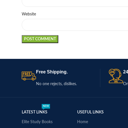
Website
Free Shipping.
24
No one rejects, dislikes.
On
NEW
LATEST LINKS
USEFUL LINKS
Elite Study Books
Home